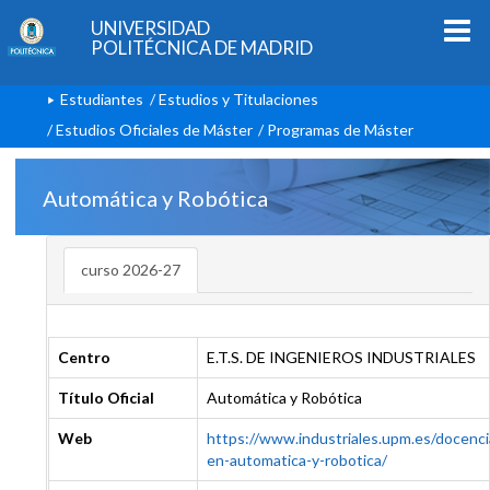
UNIVERSIDAD
POLITÉCNICA DE MADRID
Estudiantes
/
Estudios y Titulaciones
/
Estudios Oficiales de Máster
/ Programas de Máster
Automática y Robótica
curso 2026-27
Centro
E.T.S. DE INGENIEROS INDUSTRIALES
Título Oficial
Automática y Robótica
Web
https://www.industriales.upm.es/docenci
en-automatica-y-robotica/