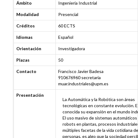
Ámbito
Ingeniería Industrial
Modalidad
Presencial
Créditos
60 ECTS
Idiomas
Español
Orientación
Investigadora
Plazas
50
Contacto
Francisco Javier Badesa
910676960 secretaría
muar.industriales@upm.es
Presentación
La Automática y la Robótica son áreas
tecnológicas en constante evolución. E
conocida su expansión en el mundo indu
El uso masivo de sistemas automáticos
robots en plantas, procesos industriale
múltiples facetas de la vida cotidiana de
personas, es algo que la sociedad perci