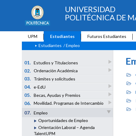
UNIVERSIDAD
POLITÉCNICA DE M
UPM
Estudiantes
Futuros Estudiantes
Estudiantes
/ Empleo
E
01.
Estudios y Titulaciones
02.
Ordenación Académica
03.
Trámites y solicitudes
04.
e-EdU
05.
Becas, Ayudas y Premios
06.
Movilidad. Programas de Intercambio
07.
Empleo
Oportunidades de Empleo
Orientación Laboral – Agenda
TalentUPM