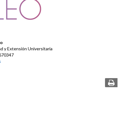
eo
d y Extensión Universitaria
0670347
s