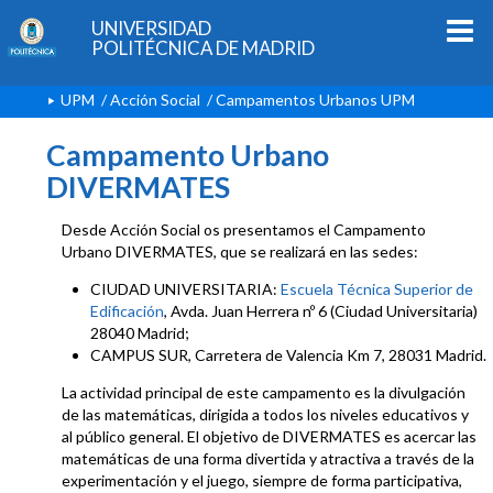
UNIVERSIDAD
POLITÉCNICA DE MADRID
UPM
/
Acción Social
/
Campamentos Urbanos UPM
Campamento Urbano
DIVERMATES
Desde Acción Social os presentamos el Campamento
Urbano DIVERMATES, que se realizará en las sedes:
CIUDAD UNIVERSITARIA:
Escuela Técnica Superior de
Edificación
, Avda. Juan Herrera nº 6 (Ciudad Universitaria)
28040 Madrid;
CAMPUS SUR, Carretera de Valencia Km 7, 28031 Madrid.
La actividad principal de este campamento es la divulgación
de las matemáticas, dirigida a todos los niveles educativos y
al público general. El objetivo de DIVERMATES es acercar las
matemáticas de una forma divertida y atractiva a través de la
experimentación y el juego, siempre de forma participativa,